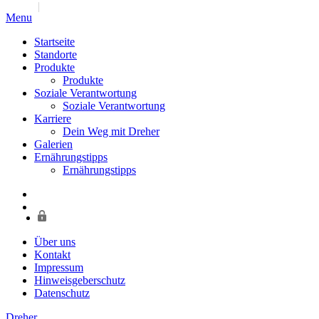
Jump to navigation
Menu
Startseite
Standorte
Produkte
Produkte
Soziale Verantwortung
Soziale Verantwortung
Karriere
Dein Weg mit Dreher
Galerien
Ernährungstipps
Ernährungstipps
Über uns
Kontakt
Impressum
Hinweisgeberschutz
Datenschutz
Dreher