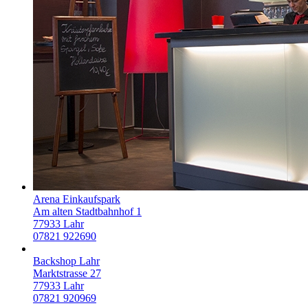
Arena Einkaufspark
Am alten Stadtbahnhof 1
77933
Lahr
07821 922690
Backshop Lahr
Marktstrasse 27
77933
Lahr
07821 920969