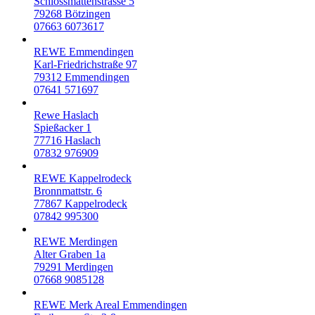
Schlossmattenstrasse 5
79268
Bötzingen
07663 6073617
REWE Emmendingen
Karl-Friedrichstraße 97
79312
Emmendingen
07641 571697
Rewe Haslach
Spießacker 1
77716
Haslach
07832 976909
REWE Kappelrodeck
Bronnmattstr. 6
77867
Kappelrodeck
07842 995300
REWE Merdingen
Alter Graben 1a
79291
Merdingen
07668 9085128
REWE Merk Areal Emmendingen