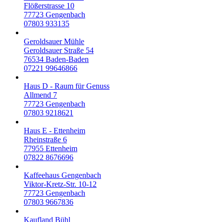
Flößerstrasse 10
77723
Gengenbach
07803 933135
Geroldsauer Mühle
Geroldsauer Straße 54
76534
Baden-Baden
07221 99646866
Haus D - Raum für Genuss
Allmend 7
77723
Gengenbach
07803 9218621
Haus E - Ettenheim
Rheinstraße 6
77955
Ettenheim
07822 8676696
Kaffeehaus Gengenbach
Viktor-Kretz-Str. 10-12
77723
Gengenbach
07803 9667836
Kaufland Bühl