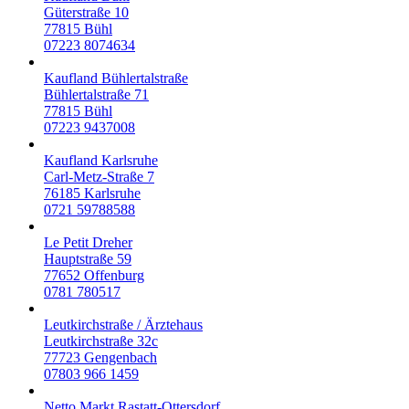
Güterstraße 10
77815
Bühl
07223 8074634
Kaufland Bühlertalstraße
Bühlertalstraße 71
77815
Bühl
07223 9437008
Kaufland Karlsruhe
Carl-Metz-Straße 7
76185
Karlsruhe
0721 59788588
Le Petit Dreher
Hauptstraße 59
77652
Offenburg
0781 780517
Leutkirchstraße / Ärztehaus
Leutkirchstraße 32c
77723
Gengenbach
07803 966 1459
Netto Markt Rastatt-Ottersdorf