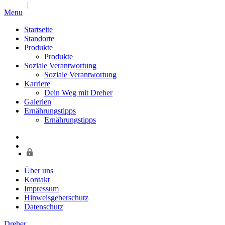
Jump to navigation
Menu
Startseite
Standorte
Produkte
Produkte
Soziale Verantwortung
Soziale Verantwortung
Karriere
Dein Weg mit Dreher
Galerien
Ernährungstipps
Ernährungstipps
Über uns
Kontakt
Impressum
Hinweisgeberschutz
Datenschutz
Dreher