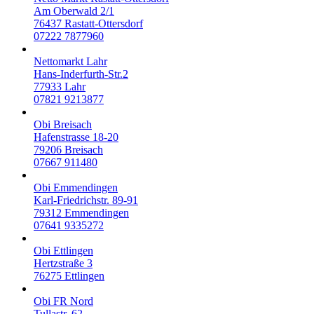
Am Oberwald 2/1
76437
Rastatt-Ottersdorf
07222 7877960
Nettomarkt Lahr
Hans-Inderfurth-Str.2
77933
Lahr
07821 9213877
Obi Breisach
Hafenstrasse 18-20
79206
Breisach
07667 911480
Obi Emmendingen
Karl-Friedrichstr. 89-91
79312
Emmendingen
07641 9335272
Obi Ettlingen
Hertzstraße 3
76275
Ettlingen
Obi FR Nord
Tullastr. 62