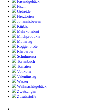
Fasendgebäck
Fisch
Getreide
Herztorten
Johannisbeeren
Kürbis
Mehrkornbrot
Milchprodukte
Muttertag
Roggenbrote
Rhabarber
Schulmensa
Tortenbuch
Tomaten
Vollkorn
Valentinstag
Wasser
Weihnachtsgebäck
Zwetschgen
Zusatzstoffe