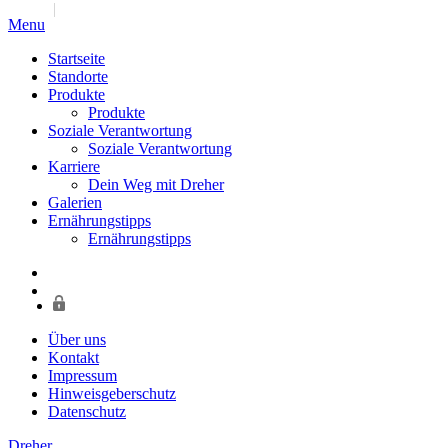
Jump to navigation
Menu
Startseite
Standorte
Produkte
Produkte
Soziale Verantwortung
Soziale Verantwortung
Karriere
Dein Weg mit Dreher
Galerien
Ernährungstipps
Ernährungstipps
Über uns
Kontakt
Impressum
Hinweisgeberschutz
Datenschutz
Dreher