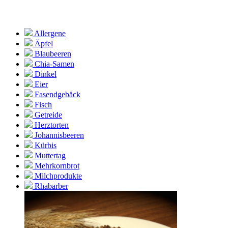
Allergene
Äpfel
Blaubeeren
Chia-Samen
Dinkel
Eier
Fasendgebäck
Fisch
Getreide
Herztorten
Johannisbeeren
Kürbis
Muttertag
Mehrkornbrot
Milchprodukte
Rhabarber