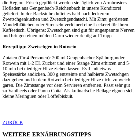
die Region. Frisch gepflückt werden sie täglich von Armbrusters
Hofladen aus Gengenbach-Reichenbach in unsere Konditorei
geliefert. In der Backstube duftet es bald nach leckerem
Zwetschgenkuchen und Zwetschgendatschi. Mit Zimt, gerösteten
Mandelblättchen oder Streuseln verfeinert eine Leckerei für Ihren
Kaffeetisch. Übrigens: Zwetschgen sind gut für angespannte Nerven
und bringen einen müden Darm wieder richtig auf Trapp.
Rezepttipp: Zwetschgen in Rotwein
Zutaten (für 4 Personen): 200 ml Gengenbacher Spätburgunder
Rotwein mit 1-2 EL Zucker und einer Stange Zimt erhitzen und 5-
10 min bei niedriger Hitze ziehen lassen. Evtl. mit etwas
Speisestärke andicken. 300 g entsteinte und halbierte Zwetschgen
dazugeben und in dem Rotwein bei niedriger Hitze nicht zu weich
garen. Die Zimtstange vor dem Servieren entfernen. Passt sehr gut
zu Vanilleeis oder Panna Cotta. Als kulinarische Beilage eignen sich
kleine Meringuen oder Löffelbiskuit.
ZURÜCK
WEITERE ERNÄHRUNGSTIPPS