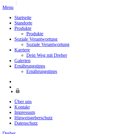
Jump to navigation
Menu
Startseite
Standorte
Produkte
Produkte
Soziale Verantwortung
Soziale Verantwortung
Karriere
Dein Weg mit Dreher
Galerien
Ernährungstipps
Ernährungstipps
Über uns
Kontakt
Impressum
Hinweisgeberschutz
Datenschutz
Dreher